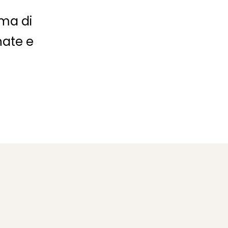
mma di
nate e