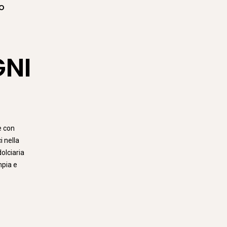
PO
GNI
e con
i nella
dolciaria
mpia e