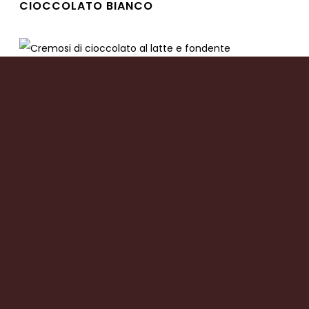
CIOCCOLATO BIANCO
Leggi tutto
CREMOSI DI CIOCCOLATO AL LATTE E
FONDENTE
Leggi tutto
CREMOSI DI CIOCCOLATO AL LATTE CON
CREMA AL CARAMELLO
Leggi tutto