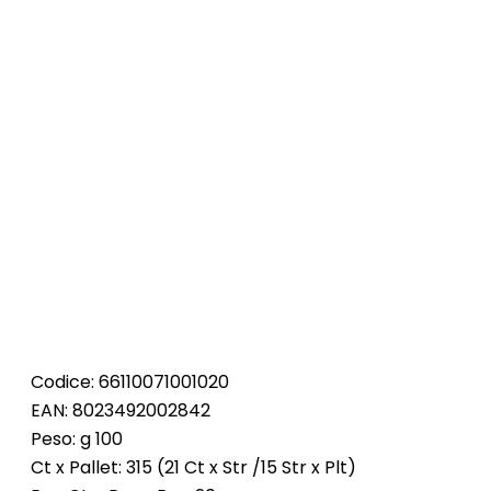
Codice: 66110071001020
EAN: 8023492002842
Peso: g 100
Ct x Pallet: 315 (21 Ct x Str /15 Str x Plt)