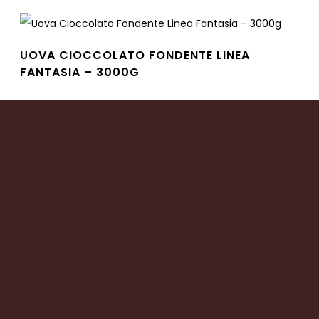
UOVA CIOCCOLATO FONDENTE LINEA
FANTASIA – 3000G
Leggi tutto
UOVA CIOCCOLATO FONDENTE LINEA
CLASSICA – 350G
Leggi tutto
UOVA CIOCCOLATO CARAMELLO SALATO
CON GRANELLA DI MANDORLE – 350G
Leggi tutto