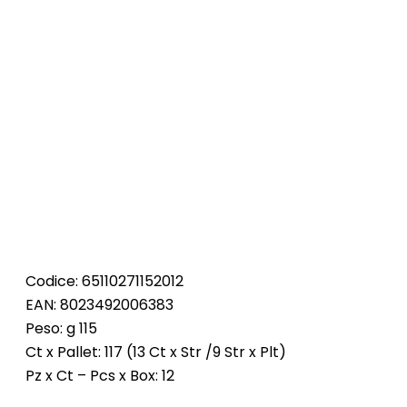
Codice: 65110271152012
EAN: 8023492006383
Peso: g 115
Ct x Pallet: 117 (13 Ct x Str /9 Str x Plt)
Pz x Ct – Pcs x Box: 12