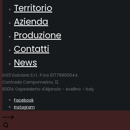
Territorio
Azienda
Produzione
Contatti
News
DG3 Dolciaria S.r.l.. P.Iva 01779900644.
Contrada Campomarino, 12
83014 Ospedaletto d'Alpinolo - Avellino - Italy
Facebook
Instagram