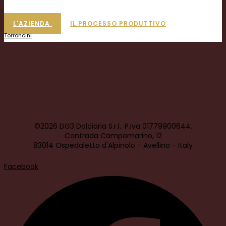
L'AZIENDA
IL PROCESSO PRODUTTIVO
Torroncini
©2026 DG3 Dolciaria S.r.l.. P.Iva 01779900644.
Contrada Campomarino, 12
83014 Ospedaletto d'Alpinolo - Avellino - Italy
Facebook