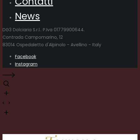
Contatti
News
DG3 Dolciaria S.r.l.. P.Iva 01779900644.
Contrada Campomarino, 12
83014 Ospedaletto d'Alpinolo - Avellino - Italy
Facebook
Instagram