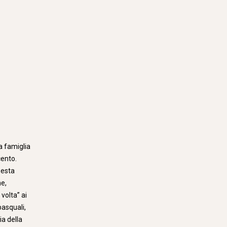
a famiglia
cento.
uesta
me,
volta” ai
pasquali,
ia della