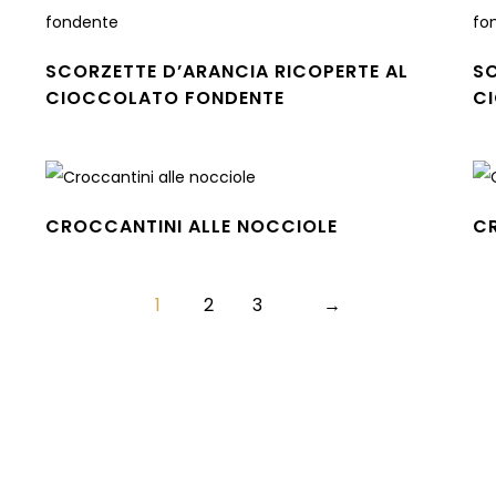
SCORZETTE D’ARANCIA RICOPERTE AL
SC
CIOCCOLATO FONDENTE
C
Leggi tutto
Leg
CROCCANTINI ALLE NOCCIOLE
C
Leggi tutto
Leg
1
2
3
→