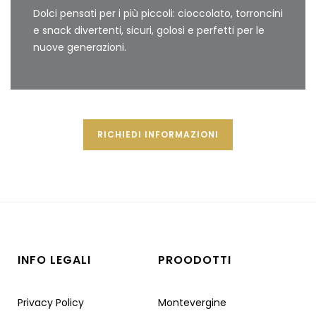
Dolci pensati per i più piccoli: cioccolato, torroncini
e snack divertenti, sicuri, golosi e perfetti per le
nuove generazioni.
RICHIEDI INFORMAZIONI
INFO LEGALI
PROODOTTI
Privacy Policy
Montevergine