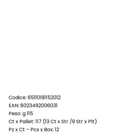
Codice: 65110191152012
EAN: 8023492006031
Peso: g 115
Ct x Pallet: 117 (13 Ct x Str /9 Str x Plt)
Pz x Ct – Pcs x Box: 12