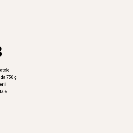
3
catole
i da 750 g
r il
tà e