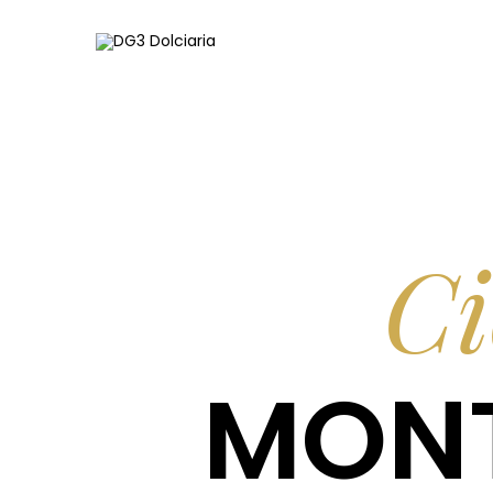
Ci
MONT