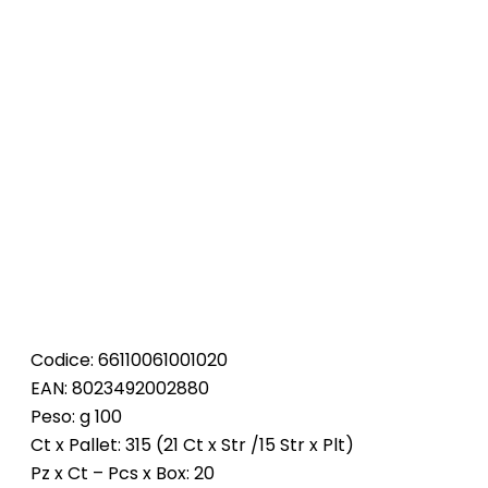
Codice: 66110061001020
EAN: 8023492002880
Peso: g 100
Ct x Pallet: 315 (21 Ct x Str /15 Str x Plt)
Pz x Ct – Pcs x Box: 20