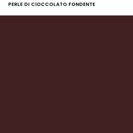
PERLE DI CIOCCOLATO FONDENTE
Leggi tutto
CIOCCOLATO FINISSIMO AL LATTE CON
NOCCIOLE
Leggi tutto
PRALINE DI CIOCCOLATO ALLE NOCCIOLE
Leggi tutto