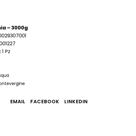
sia – 3000g
0029307001
001227
 1 Pz
squa
ontevergine
EMAIL
FACEBOOK
LINKEDIN