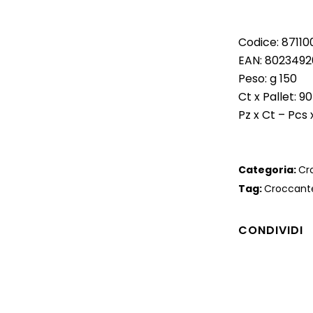
Codice: 87110
EAN: 802349
Peso: g 150
Ct x Pallet: 90
Pz x Ct – Pcs x
Categoria:
Cr
Tag:
Croccant
CONDIVIDI