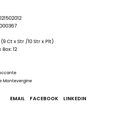
021502012
2000367
 (9 Ct x Str /10 Str x Plt)
 Box: 12
occante
e Montevergine
EMAIL
FACEBOOK
LINKEDIN