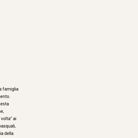
a famiglia
cento.
uesta
me,
volta” ai
pasquali,
ia della