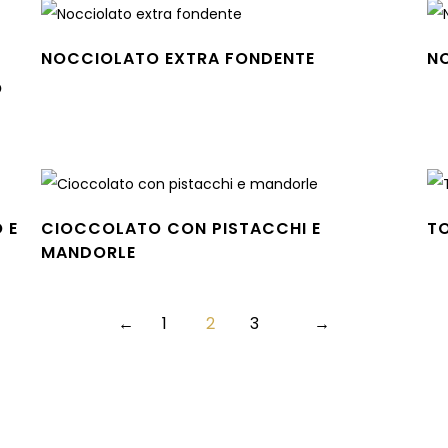
NOCCIOLATO EXTRA FONDENTE
N
Leggi tutto
Leg
O
E
 E
CIOCCOLATO CON PISTACCHI E
T
Leg
MANDORLE
Leggi tutto
←
1
2
3
→