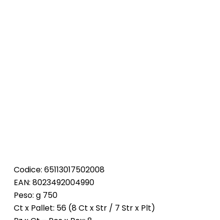
Codice: 65113017502008
EAN: 8023492004990
Peso: g 750
Ct x Pallet: 56 (8 Ct x Str / 7 Str x Plt)