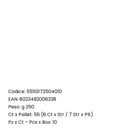
Codice: 55110172504010
EAN: 8023492006338
Peso: g 250
Ct x Pallet: 56 (8 Ct x Str / 7 Str x Plt)
Pz x Ct – Pcs x Box: 10