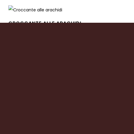
CROCCANTE ALLE ARACHIDI
Leggi tutto
CROCCANTE ALLE NOCCIOLE
Leggi tutto
CROCCANTINI ALLE NOCCIOLE
Leggi tutto