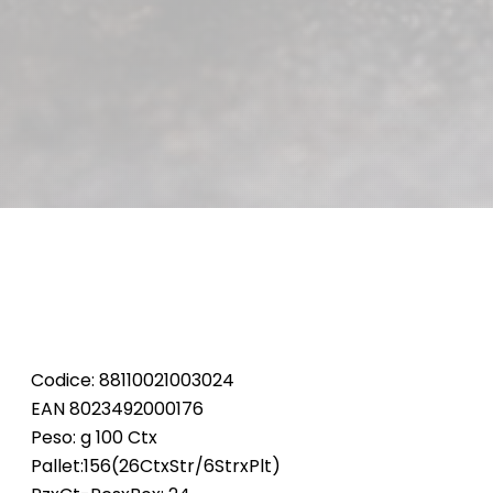
Codice: 88110021003024
EAN 8023492000176
Peso: g 100 Ctx
Pallet:156(26CtxStr/6StrxPlt)