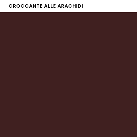
CROCCANTE ALLE ARACHIDI
Leggi tutto
CROCCANTE RICOPERTO AL CIOCCOLATO
Leggi tutto
CROCCANTE AI FRUTTI DI BOSCO
Leggi tutto