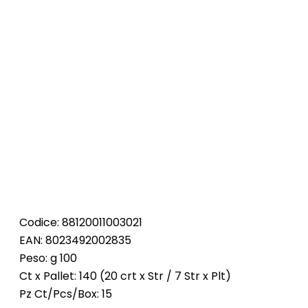
Codice: 88120011003021
EAN: 8023492002835
Peso: g 100
Ct x Pallet: 140 (20 crt x Str / 7 Str x Plt)
Pz Ct/Pcs/Box: 15