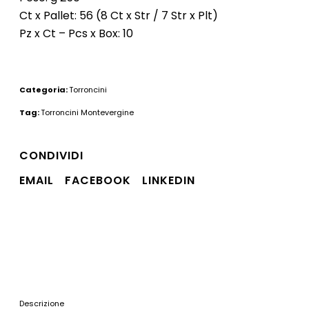
Ct x Pallet: 56 (8 Ct x Str / 7 Str x Plt)
Pz x Ct – Pcs x Box: 10
Categoria:
Torroncini
Tag:
Torroncini Montevergine
CONDIVIDI
EMAIL
FACEBOOK
LINKEDIN
Descrizione