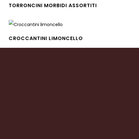
TORRONCINI MORBIDI ASSORTITI
Leggi tutto
CROCCANTINI LIMONCELLO
Leggi tutto
PANTORRONCINI AL LIQUORE DI BENEVENTO
RICOPERTI AL CIOCCOLATO FONDENTE
Leggi tutto
CROCCANTINI RICOPERTI AL CIOCCOLATO
FONDENTE
Leggi tutto