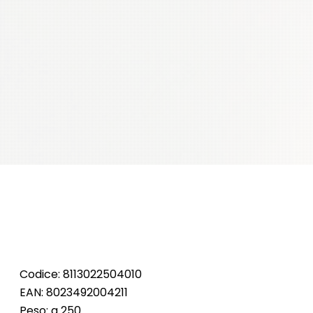
Codice: 8113022504010
EAN: 8023492004211
Peso: g 250