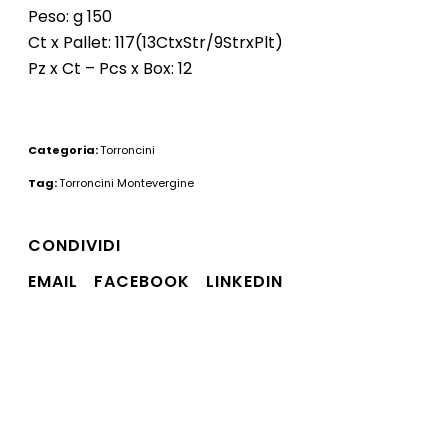
Peso: g 150
Ct x Pallet: 117(13CtxStr/9StrxPlt)
Pz x Ct – Pcs x Box: 12
Categoria:
Torroncini
Tag:
Torroncini Montevergine
CONDIVIDI
EMAIL
FACEBOOK
LINKEDIN