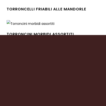
TORRONCELLI FRIABILI ALLE MANDORLE
Leggi tutto
TORRONCINI MORBIDI ASSORTITI
Leggi tutto
CROCCANTINI RICOPERTI AL CIOCCOLATO
FONDENTE
Leggi tutto
PANTORRONCINI AL LIQUORE RICOPERTI AL
CIOCCOLATO
Leggi tutto