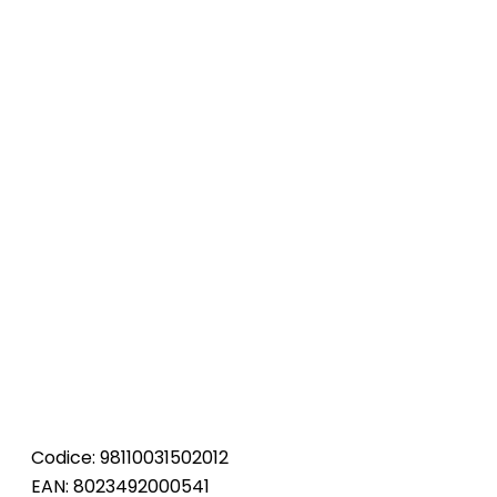
Codice: 98110031502012
EAN: 8023492000541