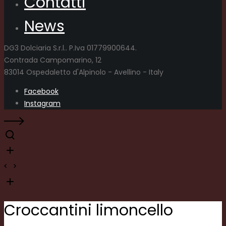
Contatti
News
DG3 Dolciaria S.r.l.. P.Iva 01779900644.
Contrada Campomarino, 12
83014 Ospedaletto d'Alpinolo - Avellino - Italy
Facebook
Instagram
Croccantini limoncello