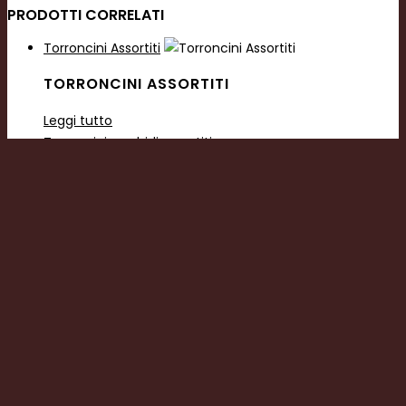
PRODOTTI CORRELATI
Torroncini Assortiti
TORRONCINI ASSORTITI
Leggi tutto
Torroncini morbidi assortiti
TORRONCINI MORBIDI ASSORTITI
Leggi tutto
Croccantini ricoperti al cioccolato fondente
CROCCANTINI RICOPERTI AL
CIOCCOLATO FONDENTE
Leggi tutto
Pantorroncini al liquore di Benevento ricoperti al