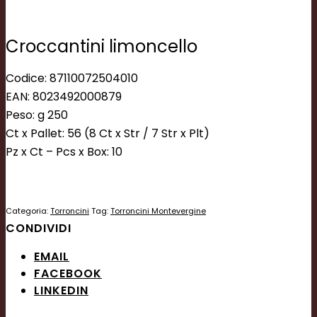
Croccantini limoncello
Codice: 87110072504010
EAN: 8023492000879
Peso: g 250
Ct x Pallet: 56 (8 Ct x Str / 7 Str x Plt)
Pz x Ct – Pcs x Box: 10
Categoria:
Torroncini
Tag:
Torroncini Montevergine
CONDIVIDI
EMAIL
FACEBOOK
LINKEDIN