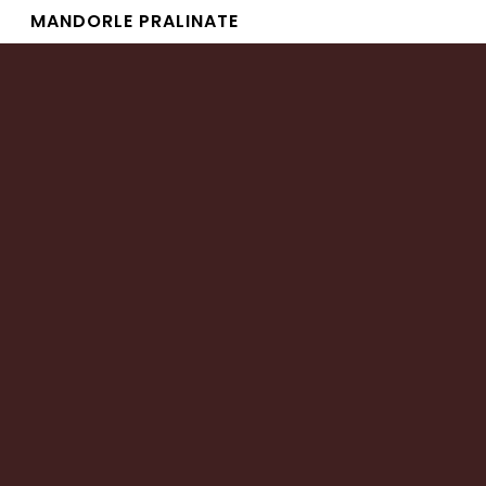
MANDORLE PRALINATE
Leggi tutto
CROCCANTE AI FRUTTI DI BOSCO
Leggi tutto
CROCCANTE AL SESAMO
Leggi tutto