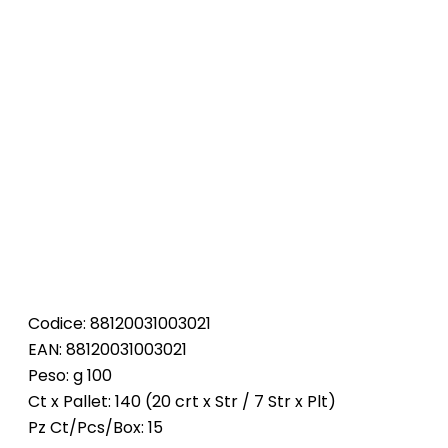
Codice: 88120031003021
EAN: 88120031003021
Peso: g 100
Ct x Pallet: 140 (20 crt x Str / 7 Str x Plt)
Pz Ct/Pcs/Box: 15