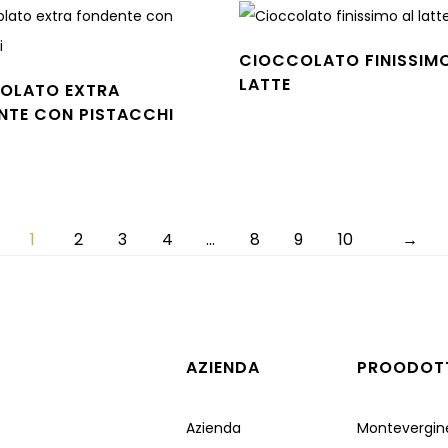
CIOCCOLATO FINISSIMO
LATTE
OLATO EXTRA
Leggi tutto
NTE CON PISTACCHI
tto
1
2
3
4
…
8
9
10
→
AZIENDA
PROODOT
Azienda
Montevergin