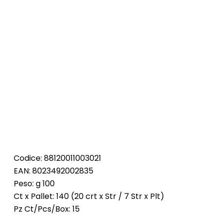
Codice: 88120011003021
EAN: 8023492002835
Peso: g 100
Ct x Pallet: 140 (20 crt x Str / 7 Str x Plt)
Pz Ct/Pcs/Box: 15