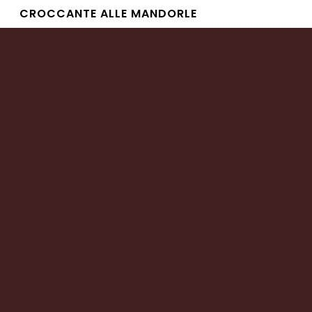
CROCCANTE ALLE MANDORLE
Leggi tutto
CROCCANTE ALLE ARACHIDI
Leggi tutto
CROCCANTE AI FRUTTI DI BOSCO
Leggi tutto