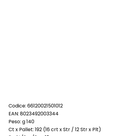
Codice: 66120021501012
EAN: 8023492003344
Peso: g 140
Ct x Pallet: 192 (16 crt x Str / 12 Str x Plt)