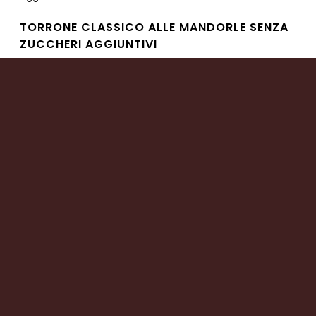
TORRONE CLASSICO ALLE MANDORLE SENZA
ZUCCHERI AGGIUNTIVI
Leggi tutto
TORRONE FRIABILE ALLE MANDORLE
RICOPERTO AL CIOCCOLATO
Leggi tutto
NOCCIOLATO GIANDUIA AL LATTE
Leggi tutto