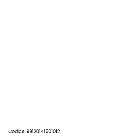
Codice: 99120141501012