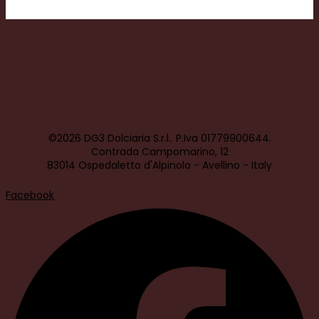
©2026 DG3 Dolciaria S.r.l.. P.Iva 01779900644.
Contrada Campomarino, 12
83014 Ospedaletto d'Alpinolo - Avellino - Italy
Facebook