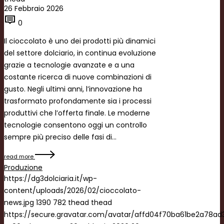
26 Febbraio 2026
0
Il cioccolato è uno dei prodotti più dinamici
del settore dolciario, in continua evoluzione
grazie a tecnologie avanzate e a una
costante ricerca di nuove combinazioni di
gusto. Negli ultimi anni, l’innovazione ha
trasformato profondamente sia i processi
produttivi che l’offerta finale. Le moderne
tecnologie consentono oggi un controllo
sempre più preciso delle fasi di…
read more
Produzione
https://dg3dolciaria.it/wp-
content/uploads/2026/02/cioccolato-
news.jpg
1390
782
thead
thead
https://secure.gravatar.com/avatar/affd04f70ba61be2a78a