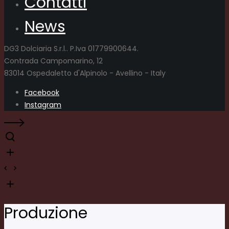
Contatti
News
DG3 Dolciaria S.r.l.. P.Iva 01779900644.
Contrada Campomarino, 12
83014 Ospedaletto d'Alpinolo - Avellino - Italy
Facebook
Instagram
Produzione